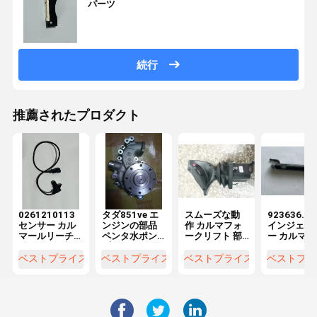
パーツ
続行
推薦されたプロダクト
0261210113
タダ851ve エ
スムーズな動
923636.09
センサー カル
ンジンの部品
作 カルマフォ
インジェク
マールリーチ
ペンタ水ポン
ークリフト 部
ー カルマー
スタッカー部
プ
品 操作 ハンド
リーチ スタ
品
ル 安定した技
カー部品
ベストプライス
ベストプライス
ベストプライス
ベストプラ
術で精密